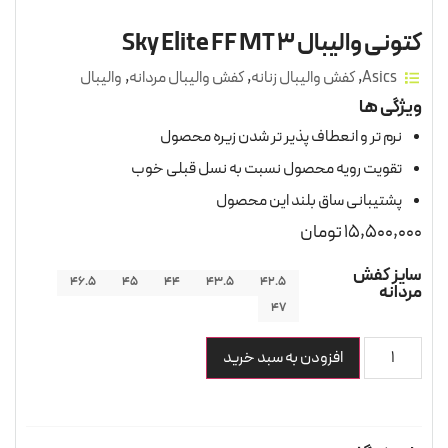
کتونی والیبال Sky Elite FF MT 3
Asics
,
کفش والیبال زنانه
,
کفش والیبال مردانه
,
والیبال
ویژگی ها
نرم تر و انعطاف پذیر تر شدن زیره محصول
تقویت رویه محصول نسبت به نسل قبلی خوب
پشتیبانی ساق بلند این محصول
15,500,000
تومان
سایز کفش
46.5
45
44
43.5
42.5
مردانه
47
افزودن به سبد خرید