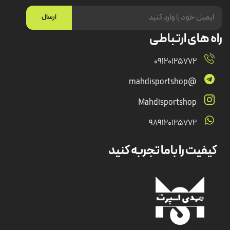
ارسال
راه های ارتباطی
09120125772
@mahdisportshop
Mahdisportshop
989120125772
کیفیت را باما تجربه کنید